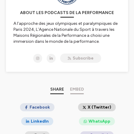
ABOUT LES PODCASTS DE LA PERFORMANCE
A l’approche des jeux olympiques et paralympiques de
Paris 2024, L’Agence Nationale du Sport à travers les
Maisons Régionales de la Performance a choisi une
immersion dans le monde de la performance.
Vous retrouvez ici un partage de connaissances
d’experts reconnus et d’expérience de sportifs de haut
Subscribe
niveau.
Retrouvez-nous dès maintenant sur
Instagram
👉
@les_podcasts_de_la_performance
et sur
LinkedIn
pour encore plus de contenus exclusifs,
coulisses, et échanges passionnés !
Retrouvez aussi les podcasts de l'INSEP sur le lien
SHARE
EMBED
suivant :
https://linktr.ee/insep
Bienvenue sur les podcasts de la performance.
Facebook
X (Twitter)
Hébergé par Ausha. Visitez
ausha.co/politique-de-
confidentialite
pour plus d'informations.
LinkedIn
WhatsApp