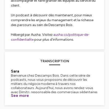
accompagner et faire grandir les équipes au service du
client.
Un podcast à découvrir dès maintenant, pour mieux
comprendre les enjeux du management et la richesse
des parcours au sein de Descamps Bois.
Hébergé par Ausha. Visitez
ausha.co/politique-de-
confidentialite
pour plus d'informations.
TRANSCRIPTION
Sara
Bienvenue chez Descamps Bois. Dans cette série de
podcasts, nous vous proposons de découvrir les
métiers du négoce moderne à travers nos
collaborateurs. Aujourd'hui, nous avons rendez-vous
avec Dimitri, responsable des commerciaux sédentaires
See more
à Dunkerque. Bonjour Dimitri, bienvenue. Est-ce que tu
peux te présenter brièvement s'il te plaît et nous en dire
un peu plus à ton sujet ?
Dimitri