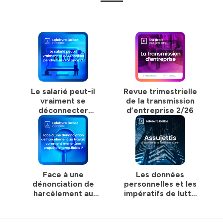
Le salarié peut-il
Revue trimestrielle
vraiment se
de la transmission
déconnecter
d’entreprise 2/26
pendant ses
vacances ?
Face à une
Les données
dénonciation de
personnelles et les
harcèlement au
impératifs de lutte
travail, comment
anti-blanchiment
mener une enquête
interne fiable ?