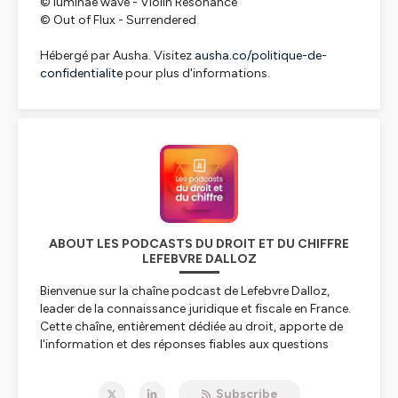
© luminae wave - Violin Resonance
© Out of Flux - Surrendered
Hébergé par Ausha. Visitez
ausha.co/politique-de-
confidentialite
pour plus d'informations.
ABOUT LES PODCASTS DU DROIT ET DU CHIFFRE
LEFEBVRE DALLOZ
Bienvenue sur la chaîne podcast de Lefebvre Dalloz,
leader de la connaissance juridique et fiscale en France.
Cette chaîne, entièrement dédiée au droit, apporte de
l'information et des réponses fiables aux questions
juridiques et fiscales en matière de : droit fiscal, droit
social, droit immobilier, droit des affaires, droit
Subscribe
comptable, droit pénal, droit civil, droit public mais