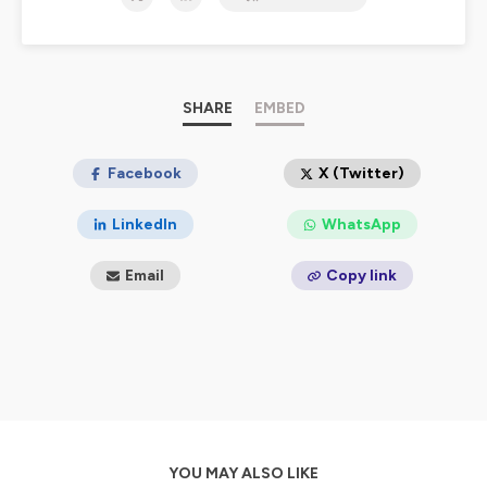
aussi en HSE et Action sociale. Elle s’adresse à vous :
notaires, avocats, avocats aux Conseils, commissaires
de justices, greffiers des tribunaux de commerce,
administrateurs judiciaires, mandataires judiciaires,
experts-comptables, commissaires aux comptes,
SHARE
EMBED
directeurs administratif et financier, directeurs et
responsables ressources humaines, directeurs
juridiques, directrices/directeurs de la conformité, chefs
Facebook
X (Twitter)
d'entreprise, responsables d'associations, secteur
public et académique étudiants en droit. Pour rester à
LinkedIn
WhatsApp
jour des dernières évolutions législatives et
réglementaires, abonnez-vous à notre chaîne !
Email
Copy link
Hébergé par Ausha. Visitez
ausha.co/politique-de-
confidentialite
pour plus d'informations.
YOU MAY ALSO LIKE