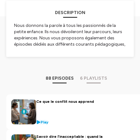
DESCRIPTION
Nous donnons la parole à tous les passionnés de la
petite enfance. Ils nous dévoileront leur parcours, leurs
expériences. Nous vous proposons également des
épisodes dédiés aux différents courants pédagogiques,
des conseils psy mais aussi sur le développement
durable.
Bonne écoute !
Hébergé par Ausha. Visitez
ausha.co/politique-de-
88 EPISODES
6 PLAYLISTS
confidentialite
pour plus d'informations.
Ce que le conflit nous apprend
Play
Savoir dire l’inacceptable : quand la