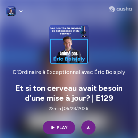
D’Ordinaire à Exceptionnel avec Éric Boisjoly
Et si ton cerveau avait besoin
d’une mise à jour? | E129
22min | 05/28/2026
PLAY