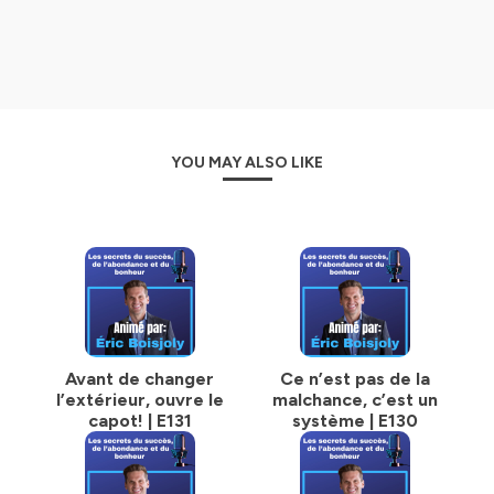
l’imposteur. C’est pas juste du blabla, c’est un parcours
vers le changement.
Chaque épisode est un pas de plus vers ta
transformation personnelle et professionnelle.
Visualise-toi plus confiant, épanoui, en train de
concrétiser tes projets. Oublie le rêve, c’est la réalité qui
YOU MAY ALSO LIKE
t’attend avec “ D’Ordinaire à Exceptionnel ”.
Alors, prêt à plonger dans cette aventure avec moi ? Tu
vas découvrir des histoires inspirantes, des conseils
pratiques et des stratégies éprouvées. Des invités
exceptionnels se joindront à nous pour partager leurs
expériences et leurs secrets. On parlera de tout : gestion
du temps, dépassement de soi, leadership, innovation...
et bien plus!
Avant de changer
Ce n’est pas de la
Mais ce n’est pas tout. Tu auras aussi accès à des
l’extérieur, ouvre le
malchance, c’est un
ressources exclusives : guides pratiques, défis
capot! | E131
système | E130
hebdomadaires, et un groupe de soutien pour te
motiver. C’est un véritable accompagnement sur ton
chemin vers l’excellence.