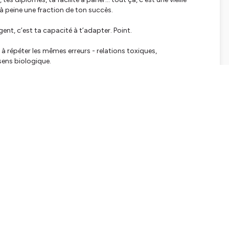
e à peine une fraction de ton succès.
lligent, c’est ta capacité à t’adapter. Point.
à répéter les mêmes erreurs - relations toxiques,
 sens biologique.
.
e année, est-ce que tu as vraiment changé des comportements
e que tu es intelligent plutôt que d’assumer ta responsabilité.
gir.
ons répétées, inconfortables, disciplinées.
, concrètement, dès aujourd’hui.