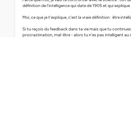
définition de l’intelligence qui date de 1905 et qui expliqu
Moi, ce que je t’explique, c’est la vraie définition : être inte
Si tu reçois du feedback dans ta vie mais que tu continues 
procrastination, mal-être - alors tu n’es pas intelligent au
Tu es peut-être brillant en théorie, mais bloqué en pratique
Je te pousse à te regarder honnêtement : dans la dernièr
de façon durable ?
Si la réponse est non, ta vie te donne déjà le verdict.
Et si ça te choque, c’est normal : ton cerveau préfère croir
Mais voilà le vrai test : arrêter de réfléchir et commencer à a
L’intelligence réelle, c’est de te reprogrammer par des acti
Alors maintenant, tu as le choix : te défendre… ou changer