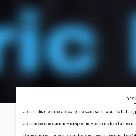
DES
Je te le dis d’entrée de jeu : je ne suis pas là pour te flatter,
Je te pose une question simple : combien de fois tu t’es dit 
Parce que moi, je vais te confronter avec la science : ton QI, 