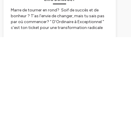
Marre de tourner en rond? Soif de succès et de
bonheur ? T’as l’envie de changer, mais tu sais pas
par où commencer? “ D’Ordinaire à Exceptionnel ”
c’est ton ticket pour une transformation radicale
avec ton animateur Éric Boisjoly.
Subscribe
Science du succès, astuces infaillibles,
transformation concrète. Si tu veux du changement
qui compte, t’es pile où il faut. On parle pas de rêves
ici, mais de résultats palpables.
Tu te reconnais ? Manque de confiance,
procrastination, syndrome de l’imposteur... T’es loin
d’être seul dans cette galère. La bonne nouvelle ? Je,
Éric Boisjoly, a une formule magique pour t’en
libérer. Chaque épisode de ce podcast est un trésor,
rempli d’outils pour t’affranchir de ces freins.
Avec un style franc, imagine-toi embarquer dans
une aventure passionnante vers la confiance en toi,
la réalisation de tes projets, et la maîtrise du