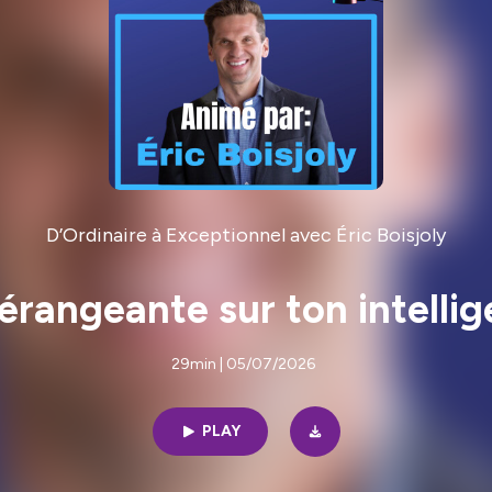
D’Ordinaire à Exceptionnel avec Éric Boisjoly
dérangeante sur ton intellig
29min | 05/07/2026
PLAY