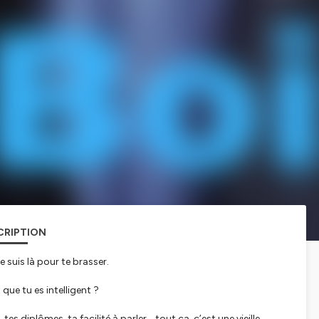
CRIPTION
 je suis là pour te brasser.
que tu es intelligent ?
tes diplômes, ta facilité à parler… tout ça, c’est une vieille