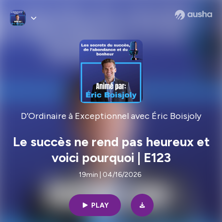
D’Ordinaire à Exceptionnel avec Éric Boisjoly
Le succès ne rend pas heureux et
voici pourquoi | E123
19min | 04/16/2026
PLAY