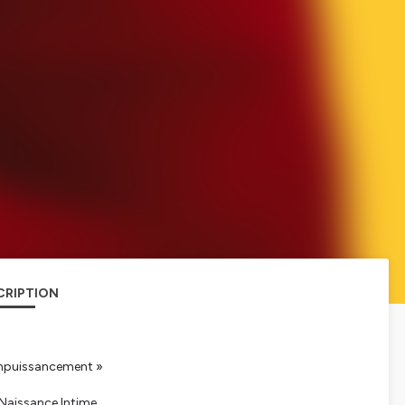
CRIPTION
 empuissancement »
 Naissance Intime