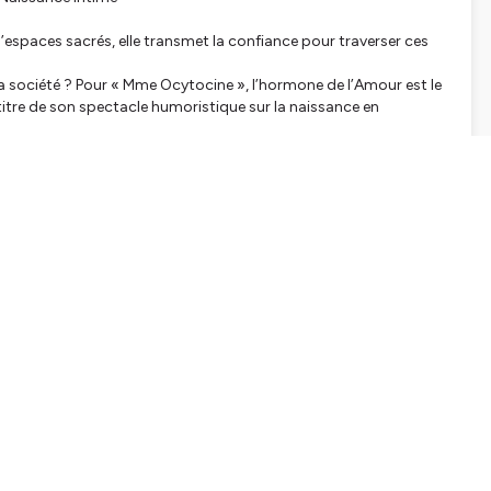
 d’espaces sacrés, elle transmet la confiance pour traverser ces
 société ? Pour « Mme Ocytocine », l’hormone de l’Amour est le
itre de son spectacle humoristique sur la naissance en
incessamment en train de transmettre autour de la périnatalité
a recherche du plaisir au soin des traumas) et d’autres
ues. Elle est spécialiste dans la pratique du Yoni Steam
soins ancestraux, qui mettent à l’honneur la connexion aux
savoirs féminins.
anly.com
www.formations-humanly.com
versel.com