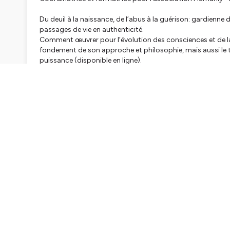
Du deuil à la naissance, de l’abus à la guérison: gardienne
passages de vie en authenticité.
Comment œuvrer pour l’évolution des consciences et de la
fondement de son approche et philosophie, mais aussi le t
puissance (disponible en ligne).
Incorrigible passionnée par sa mission, vous la trouverez 
et des droits des femmes – mais aussi de la sexualité (de l
thématiques tabous, qu’elle explore dans ses stages atypiq
("hydrothérapie pelvienne"), du rituel Rebozo et d’autres 
plantes, la sagesse du cycle lunaire et la transmission des 
📍 Pour rencontrer Maria et suivre ses projets:
Mme Ocytocine (FB)
www.mme-ocytocine.com
HUMANLY - Naissance Intime (Fb)
www.association-hum
YONIVERSEL - Festival de la Vulve (Fb)
www.festival-yoni
📚Teal Swan :
"Tout le monde veut du Pouvoir"
💌 Participer ou réagir :
podcastlesunes@gmail.com
https://www.instagram.com/lesunespodcast/?hl=fr