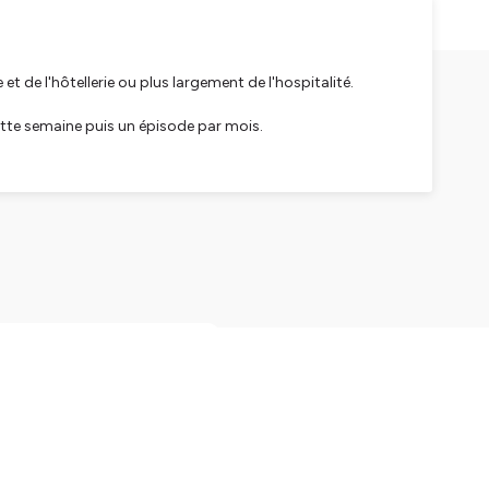
t de l'hôtellerie ou plus largement de l'hospitalité.
ette semaine puis un épisode par mois.
e l'hôtellerie. Il partagera également son regard sur
sm School, les 4 écoles supérieures du Tourisme et de
TS (Top French Hospitality and Tourism Schools) et ont
xpériences qui peuvent être vécus dans ce secteur aux
re responsable avec
venturier et créateur du
age et les métiers du
responsables, D’où
tion digitale et