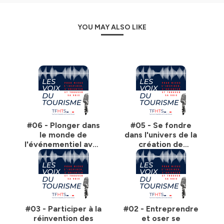
vécus dans ce secteur aux possibilités infinies.
YOU MAY ALSO LIKE
Hébergé par Ausha. Visitez
ausha.co/politique-de-
confidentialite
pour plus d'informations.
#06 - Plonger dans
#05 - Se fondre
le monde de
dans l'univers de la
l'événementiel avec
création de
Pierre-Louis
nouveaux modèles
Roucaries, OT de
avec Alix Gautier,
Mandelieu la
COO et Co-
Napoule, Unimev,
fondatrice
Linkeus
d'Explora Project
#03 - Participer à la
#02 - Entreprendre
réinvention des
et oser se