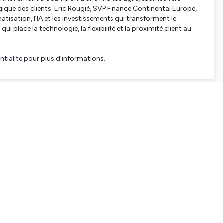
que des clients. Eric Rougié, SVP Finance Continental Europe,
matisation, l’IA et les investissements qui transforment le
 place la technologie, la flexibilité et la proximité client au
tialite
pour plus d'informations.
SHARE
EMBED
Facebook
X (Twitter)
LinkedIn
WhatsApp
Email
Copy link