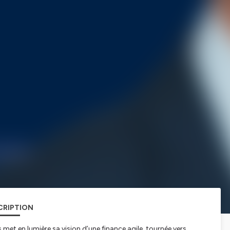
CRIPTION
et en lumière sa vision d’une finance agile, tournée vers