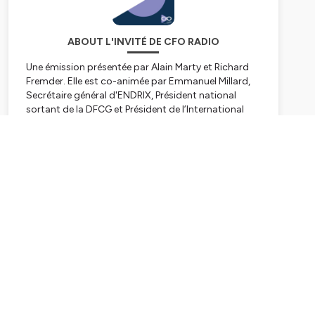
ABOUT L'INVITÉ DE CFO RADIO
Une émission présentée par Alain Marty et Richard
Fremder. Elle est co-animée par Emmanuel Millard,
Secrétaire général d'ENDRIX, Président national
sortant de la DFCG et Président de l’International
CFO Alliance et Olivier de Gaetano, Chief Revenue
Officer de kShuttle. Découvrez chaque semaine, une
Subscribe
nouvelle interview d'un professionnel du monde de
la finance. Ecoutez nos podcasts en ligne sur
Spotify, Deezer, Google Podcast et Amazon Music.
Hébergé par Ausha. Visitez
ausha.co/politique-de-
confidentialite
pour plus d'informations.