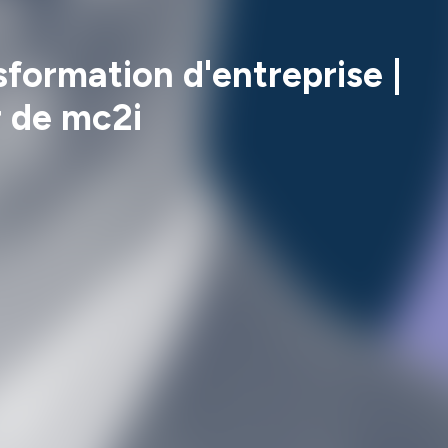
sformation d'entreprise |
r de mc2i