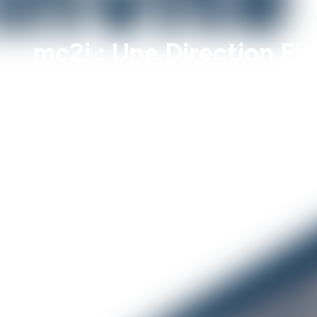
mc2i : Une Direction Fin
Vincent 