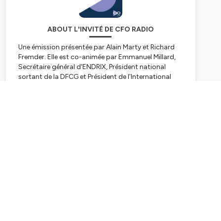
ABOUT L'INVITÉ DE CFO RADIO
Une émission présentée par Alain Marty et Richard
Fremder. Elle est co-animée par Emmanuel Millard,
Secrétaire général d'ENDRIX, Président national
sortant de la DFCG et Président de l’International
CFO Alliance et Olivier de Gaetano, Chief Revenue
Officer de kShuttle. Découvrez chaque semaine, une
Subscribe
nouvelle interview d'un professionnel du monde de
la finance. Ecoutez nos podcasts en ligne sur
Spotify, Deezer, Google Podcast et Amazon Music.
Hébergé par Ausha. Visitez
ausha.co/politique-de-
confidentialite
pour plus d'informations.