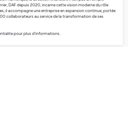
Terrier, DAF depuis 2020, incarne cette vision moderne du rôle
ernes, il accompagne une entreprise en expansion continue, portée
500 collaborateurs au service de la transformation de ses
tialite
pour plus d'informations.
SHARE
EMBED
Facebook
X (Twitter)
LinkedIn
WhatsApp
Email
Copy link