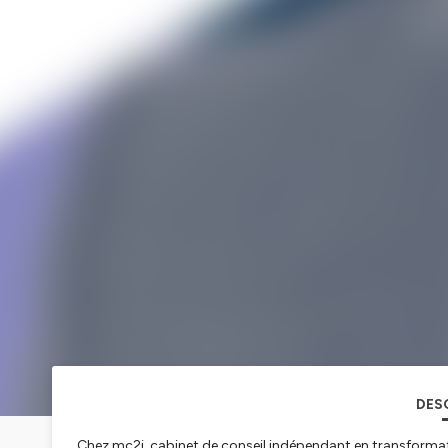
DES
Chez mc2i, cabinet de conseil indépendant en transformati