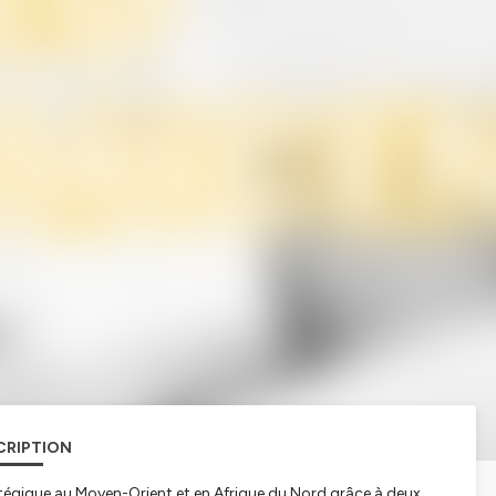
CRIPTION
gique au Moyen-Orient et en Afrique du Nord grâce à deux