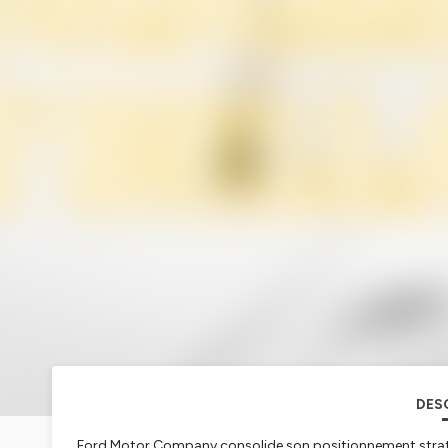
DES
Ford Motor Company consolide son positionnement straté