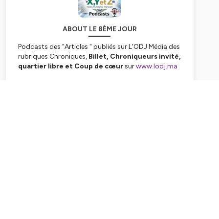
ABOUT LE 8ÈME JOUR
Podcasts des "Articles " publiés sur L'ODJ Média des
rubriques Chroniques,
Billet, Chroniqueurs invité,
quartier libre et Coup de cœur
sur
www.lodj.ma
Hébergé par Ausha. Visitez
ausha.co/politique-de-
confidentialite
pour plus d'informations.
Subscribe