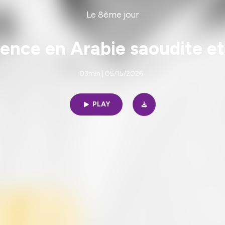
Le 8ème jour
sence en Arabie saoudite e
03min | 05/15/2026
PLAY