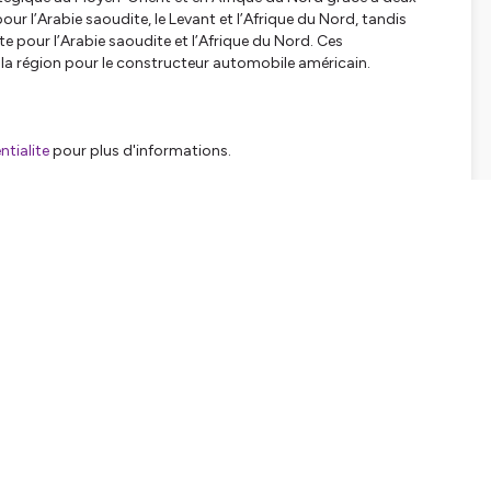
ur l’Arabie saoudite, le Levant et l’Afrique du Nord, tandis
e pour l’Arabie saoudite et l’Afrique du Nord. Ces
a région pour le constructeur automobile américain.
tialite
pour plus d'informations.
SHARE
EMBED
Facebook
X (Twitter)
LinkedIn
WhatsApp
Email
Copy link