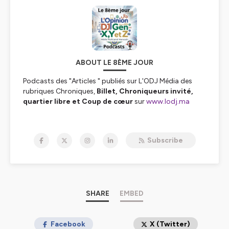
ABOUT LE 8ÈME JOUR
Podcasts des "Articles " publiés sur L'ODJ Média des
rubriques Chroniques,
Billet, Chroniqueurs invité,
quartier libre et Coup de cœur
sur
www.lodj.ma
Hébergé par Ausha. Visitez
ausha.co/politique-de-
confidentialite
pour plus d'informations.
Subscribe
SHARE
EMBED
Facebook
X (Twitter)