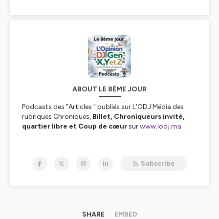
ABOUT LE 8ÈME JOUR
Podcasts des "Articles " publiés sur L'ODJ Média des
rubriques Chroniques,
Billet, Chroniqueurs invité,
quartier libre et Coup de cœur
sur
www.lodj.ma
Hébergé par Ausha. Visitez
ausha.co/politique-de-
confidentialite
pour plus d'informations.
Subscribe
SHARE
EMBED