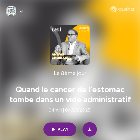
Le 8ème jour
Quand le cancer de l’estomac
tombe dans un vide administratif
04min | 04/29/2025
PLAY