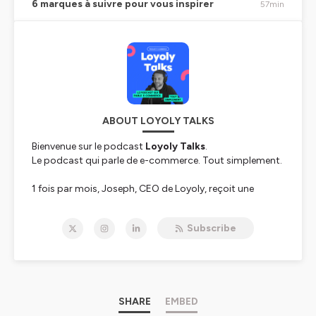
6 marques à suivre pour vous inspirer
57min
ABOUT LOYOLY TALKS
Bienvenue sur le podcast
Loyoly Talks
.
Le podcast qui parle de e-commerce. Tout simplement.
1 fois par mois, Joseph, CEO de Loyoly, reçoit une
personnalité inspirante de l’écosystème e-commerce
français pour des discussions entre amis, sans
Subscribe
prétention, autour des sujets qui les passionnent.
L’objectif : décrypter les tendances e-commerce,
partager des astuces et outils concrets pour vous aider
à construire des e-shop qui cartonnent.
SHARE
EMBED
Bonne écoute !