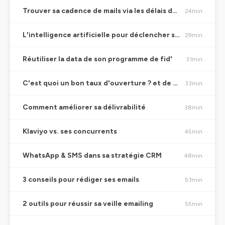
Trouver sa cadence de mails via les délais de réachat
24min
L'intelligence artificielle pour déclencher ses flows ?
29min
Réutiliser la data de son programme de fid'
31min
C'est quoi un bon taux d'ouverture ? et de clic ?
33min
Comment améliorer sa délivrabilité
38min
Klaviyo vs. ses concurrents
45min
WhatsApp & SMS dans sa stratégie CRM
48min
3 conseils pour rédiger ses emails
53min
2 outils pour réussir sa veille emailing
55min