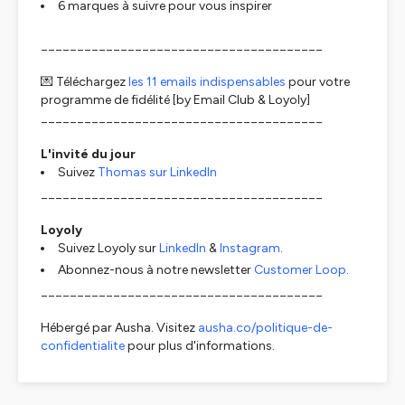
6 marques à suivre pour vous inspirer
_______________________________________
💌 Téléchargez
les 11 emails indispensables
pour votre
programme de fidélité [by Email Club & Loyoly]
_______________________________________
L'invité du jour
Suivez
Thomas sur LinkedIn
_______________________________________
Loyoly
Suivez Loyoly sur
LinkedIn
&
Instagram
.
Abonnez-nous à notre newsletter
Customer Loop
.
_______________________________________
Hébergé par Ausha. Visitez
ausha.co/politique-de-
confidentialite
pour plus d'informations.