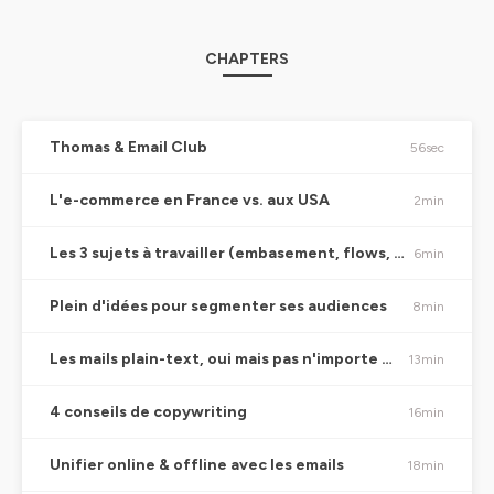
CHAPTERS
Thomas & Email Club
56sec
L'e-commerce en France vs. aux USA
2min
Les 3 sujets à travailler (embasement, flows, newsletters)
6min
Plein d'idées pour segmenter ses audiences
8min
Les mails plain-text, oui mais pas n'importe comment !
13min
4 conseils de copywriting
16min
Unifier online & offline avec les emails
18min