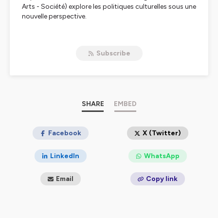
Arts - Société) explore les politiques culturelles sous une
nouvelle perspective.
Animation : Raphaël Besson
Production : Culture•co (ex Fédération Arts Vivants &
Subscribe
Départements)
Avec le soutien du ministère de la Culture et l’Agence
nationale de la cohésion des territoires
Hébergé par Ausha. Visitez
ausha.co/politique-de-
confidentialite
pour plus d'informations.
SHARE
EMBED
Facebook
X (Twitter)
LinkedIn
WhatsApp
Email
Copy link