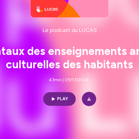
Le podcast du LUCAS
ux des enseignements art
culturelles des habitants
43min | 09/13/2024
PLAY