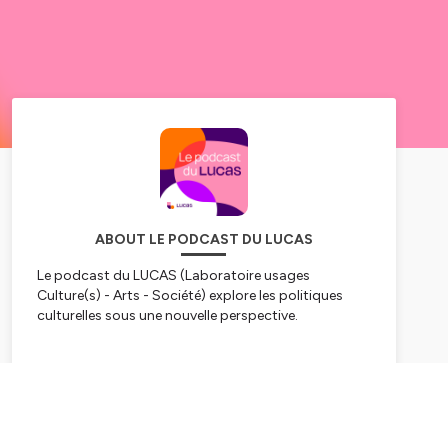
ABOUT LE PODCAST DU LUCAS
Le podcast du LUCAS (Laboratoire usages
Culture(s) - Arts - Société) explore les politiques
culturelles sous une nouvelle perspective.
Animation : Raphaël Besson
Production : Culture•co (ex Fédération Arts Vivants
Subscribe
& Départements)
Avec le soutien du ministère de la Culture et l’Agence
nationale de la cohésion des territoires