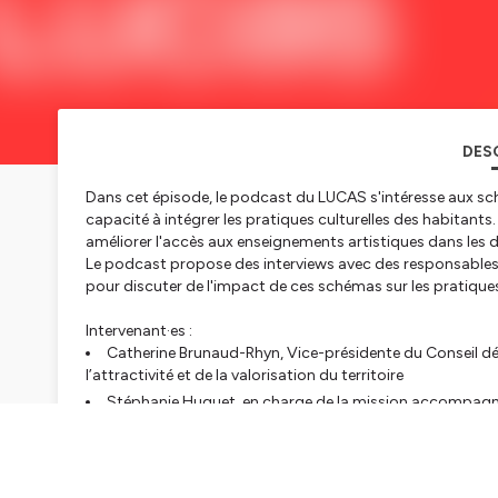
DES
Dans cet épisode, le podcast du LUCAS s'intéresse aux s
capacité à intégrer les pratiques culturelles des habitants
améliorer l'accès aux enseignements artistiques dans les 
Le podcast propose des interviews avec des responsables c
pour discuter de l'impact de ces schémas sur les pratiques
Intervenant·es :
Catherine Brunaud-Rhyn, Vice-présidente du Conseil dé
l’attractivité et de la valorisation du territoire
Stéphanie Huguet, en charge de la mission accompagnem
Conseil départemental de la Manche
Aurélie Hivet, cheffe de mission Culture et langues rég
Sonia Ducasse, chargés d’études et de projets enseignem