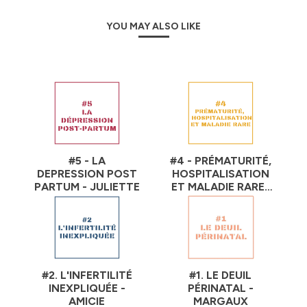
une communauté de femmes qui s’unissent pour
s’accompagner les unes les autres, partager, et
YOU MAY ALSO LIKE
être plus fortes ensemble.
Hébergé par Ausha. Visitez
ausha.co/politique-de-
confidentialite
pour plus d'informations.
#5 - LA
#4 - PRÉMATURITÉ,
DEPRESSION POST
HOSPITALISATION
PARTUM - JULIETTE
ET MALADIE RARE-
SEYNI & VICTORIEN
#2. L'INFERTILITÉ
#1. LE DEUIL
INEXPLIQUÉE -
PÉRINATAL -
AMICIE
MARGAUX