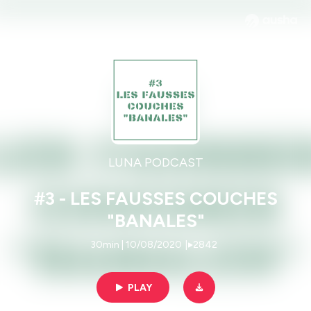
LUNA PODCAST
#3 - LES FAUSSES COUCHES
"BANALES"
30min | 10/08/2020
|
2842
PLAY