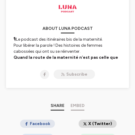
ABOUT LUNA PODCAST
🎙️Le podcast des itinéraires bis de la maternité.
Pour libérer la parole ! Des histoires de femmes
cabossées qui ont su se réinventer.
Quand la route de la maternité n’est pas celle que
nous avions imaginée, et qu’elle nous est imposée
autrement, sinueuse et rugueuse, comment
Subscribe
mettre un pied l’un devant l’autre et continuer à
vivre ? Car c’est bien de cela qu’il s’agit : avancer,
rebondir !
👩
LUNA donne la parole à des femmes cabossées.
Des femmes qui, un jour, ont désiré un enfant et ont dû
faire face à une toute autre réalité que celle qu’elles
SHARE
EMBED
avaient imaginée.
Elles nous parlent de deuil périnatal, d’IMG, de stérilité
non expliquée, de PMA, de prééclampsie, de syndrome
Facebook
X (Twitter)
VACTERL, et de tant d’autres sujets encore. Des sujets