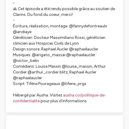
-
🙏 Cet épisode a été rendu possible grâce au soutien de
Clarins. Du fond du coeur, merci!
-
Écriture, réalisation, montage: @fannydefontreaulx
@andiaye
Généticien: Docteur Massimiliano Rossi, généticien
clinicien aux Hospices Civils de Lyon
Design sonore: Raphael Aucler @raphaelaucler
Musiques: @arigato_massai @raphaelaucler
@victor_belin
Comédiens: Louise Massin @louise_massin, Arthur
Cordier @arthur_cordier.blitz, Raphael Aucler
@raphaelaucler
Script: Tifène Pourageaux @tifene_prgx
Hébergé par Ausha. Visitez
ausha.co/politique-de-
confidentialite
pour plus d'informations.