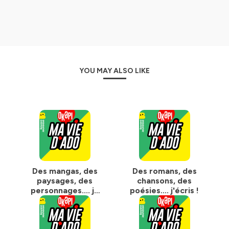
Merci aux collèges du territoire français, aux
enseignants et à leurs classes et clubs radio qui
participent aux enregistrements de cette émission !
Samuel Paty (94), Pasteur à Villejuif (94), Jules Verne à
Vittel (88), Alain Savary à Fronton (31),
Saint-Didier à Villiers-le Bel (95), Notre-Dame de Toutes
Aides à Nantes (44),
YOU MAY ALSO LIKE
Montjoie à Saran (45), Gabrielle Colette à Puget sur
Argens (83), Anatole France à Gerzat (63), La Fayette à
Chateauroux (36), Gilles Gahinet à Arradon (56), Anne
Frank à Plescop (56),
Camille Sée à Paris (75), Jules Ferry à Sainte Geneviève
des Bois (91), Institut de l'Assomption à Colmar (68) ,
Sainte Thérèse à Rambouillet (78), George Pompidou à
Champtoceaux (49), Jasmin les Iles à Agen (47), Jean-
Baptiste Clément à Paris (75), Pierre Mendès France à La
Rochelle (17), les collégiens Conseillers/Délégués
Des mangas, des
Des romans, des
départementaux du Gard à Nîmes (30) , René Cassin à
paysages, des
chansons, des
Grand-Pontouvre (16)
personnages.... je
poésies.... j'écris !
François-Lorant à Moncontour (22), André-Malraux à
peins, je dessine,
Compiègne (60), Louis Pasteur à Tourcoing (59), La
j'illustre !
Pointe-des-Châteaux à Saint-Leu (97), Texeira Da
Motta à La Possession (97), Camille Claudel à Paris