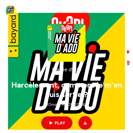
Ma vie d'ado
Harcèlement, comment je m'en
suis sortie ?
10min | 10/09/2024
PLAY