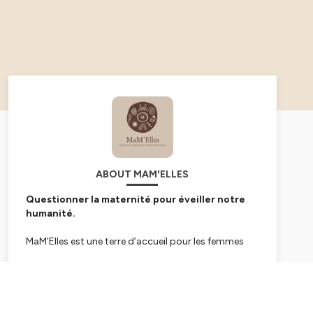
ABOUT MAM'ELLES
Questionner la maternité pour éveiller notre
humanité.
MaM’Elles est une terre d’accueil pour les femmes
devenues mères.
Subscribe
À travers les récits, les cultures, les rituels et les
histoires de femmes aux quatre coins du monde,
MaM'Elles explore ce que la maternité révèle de notre