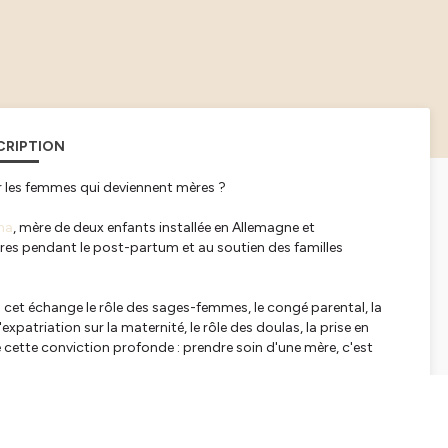
CRIPTION
 les femmes qui deviennent mères ?
ma
, mère de deux enfants installée en Allemagne et
ères pendant le post-partum et au soutien des familles
et échange le rôle des sages-femmes, le congé parental, la
expatriation sur la maternité, le rôle des doulas, la prise en
cette conviction profonde : prendre soin d'une mère, c'est
er le post-partum, non comme une parenthèse à traverser seule,
enue, entourée et respectée.