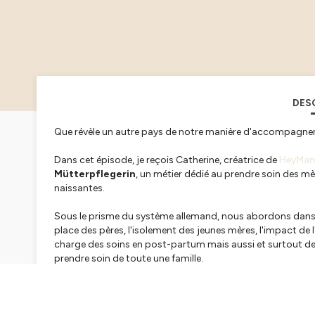
DES
Que révèle un autre pays de notre manière d'accompagner
Dans cet épisode, je reçois Catherine, créatrice de
HeyMa
Mütterpflegerin
, un métier dédié au prendre soin des m
naissantes.
Sous le prisme du système allemand, nous abordons dans c
place des pères, l'isolement des jeunes mères, l'impact de l'
charge des soins en post-partum mais aussi et surtout de 
prendre soin de toute une famille.
Catherine nous invite à travers ce riche échange à repens
mais comme une période essentielle qui mérite d'être sout