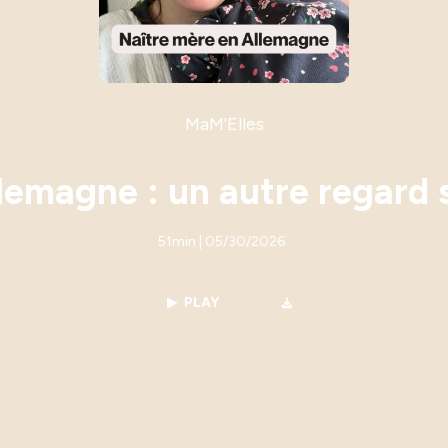
MaM'Elles
lemagne : un autre regard 
51min | 05/30/2026
PLAY