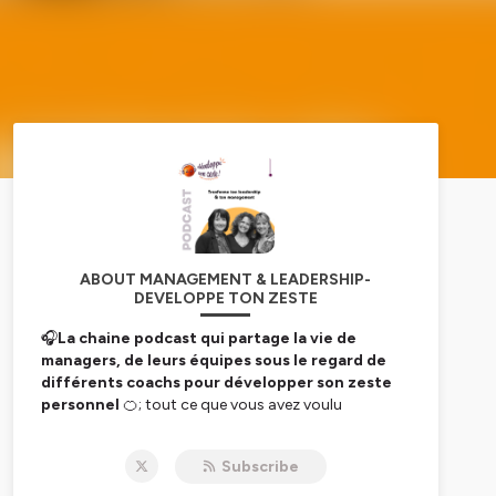
ABOUT MANAGEMENT & LEADERSHIP-
DEVELOPPE TON ZESTE
🎧
La chaine podcast qui partage la vie de
managers, de leurs équipes sous le regard de
différents coachs pour développer son zeste
personnel
🍊; tout ce que vous avez voulu
connaître sans le demander sur le développement
du Leadership & du Management.
Subscribe
Dans nos épisodes, nous parlerons de Sens, Tips,