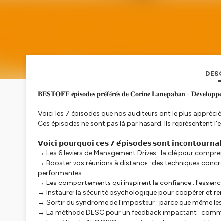
DES
𝐁𝐄𝐒𝐓𝐎𝐅𝐅 𝐞́𝐩𝐢𝐬𝐨𝐝𝐞𝐬 𝐩𝐫𝐞́𝐟𝐞́𝐫𝐞́𝐬 𝐝𝐞 𝐂𝐨𝐫𝐢𝐧𝐞 𝐋𝐚𝐧𝐞𝐩𝐚𝐛𝐚𝐧 - 𝐃𝐞́𝐯𝐞𝐥𝐨𝐩𝐩𝐞
Voici les 7 épisodes que nos auditeurs ont le plus apprécié
Ces épisodes ne sont pas là par hasard. Ils représentent l'
𝗩𝗼𝗶𝗰𝗶 𝗽𝗼𝘂𝗿𝗾𝘂𝗼𝗶 𝗰𝗲𝘀 𝟳 𝗲́𝗽𝗶𝘀𝗼𝗱𝗲𝘀 𝘀𝗼𝗻𝘁 𝗶𝗻𝗰𝗼𝗻𝘁𝗼𝘂𝗿𝗻𝗮
→ Les 6 leviers de Management Drives : la clé pour compr
→ Booster vos réunions à distance : des techniques concr
performantes
→ Les comportements qui inspirent la confiance : l'essen
→ Instaurer la sécurité psychologique pour coopérer et re
→ Sortir du syndrome de l'imposteur : parce que même les
→ La méthode DESC pour un feedback impactant : commu