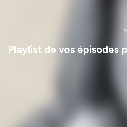
M
Playlist de vos épisodes