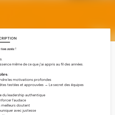
CRIPTION
 𝐭𝐨𝐧 𝐳𝐞𝐬𝐭𝐞 !
s.
essence même de ce que j'ai appris au fil des années.
𝗹𝗲𝘀 :
endre les motivations profondes
ètes testées et approuvées → Le secret des équipes
ce du leadership authentique
nforcer l'audace
 meilleurs doutent
niquer avec justesse