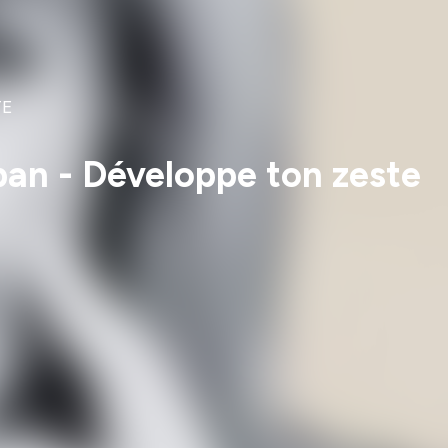
TE
ban - Développe ton zeste