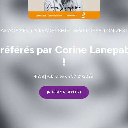
ANAGEMENT & LEADERSHIP- DEVELOPPE TON ZES
 préférés par Corine Lanepa
!
4h09 | Published on 07/21/2025
PLAY PLAYLIST