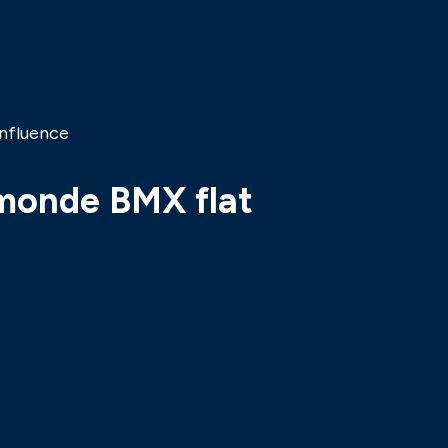
influence
 monde BMX flat