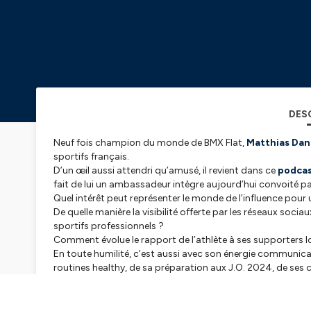
DES
Neuf fois champion du monde de BMX Flat,
Matthias Dan
sportifs français.
D’un œil aussi attendri qu’amusé, il revient dans ce
podca
fait de lui un ambassadeur intègre aujourd’hui convoité p
Quel intérêt peut représenter le monde de l’influence pour 
De quelle manière la visibilité offerte par les réseaux socia
sportifs professionnels ?
Comment évolue le rapport de l’athlète à ses supporters lor
En toute humilité, c’est aussi avec son énergie communic
routines healthy, de sa préparation aux J.O. 2024, de ses c
capacité à jongler au quotidien entre vie pro et vie perso.
-------------------------------------------