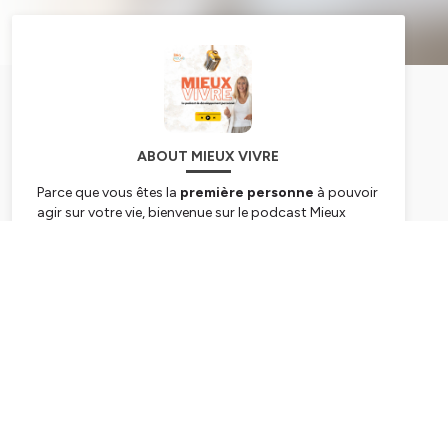
ABOUT MIEUX VIVRE
Parce que vous êtes la
première personne
à pouvoir
agir sur votre vie, bienvenue sur le podcast Mieux
Vivre ! 😁
Je suis Tania Lafore, je dirige le
centre de formation
Réa-Active / Réa-FormAction à Annecy
, qui
Subscribe
propose des formations en
Programmation Neuro
Linguistique
(PNL), en
coaching
et en
hypnose
.
Si vous vous posez ces questions :
Comment retrouver du sens ?
Comment rebooster votre confiance en vous ?
Comment vous débarrasser une bonne fois pour