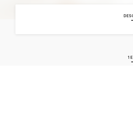
DES
1 
Ep.53 - Plongez dans l'Analyse Transa
évolution personnelle
10min
Play