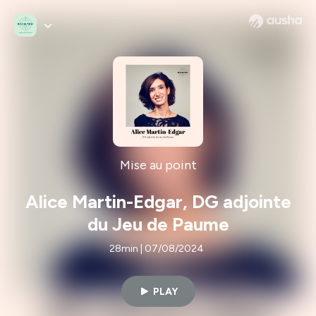
Mise au point
Alice Martin-Edgar, DG adjointe
du Jeu de Paume
28min | 07/08/2024
PLAY