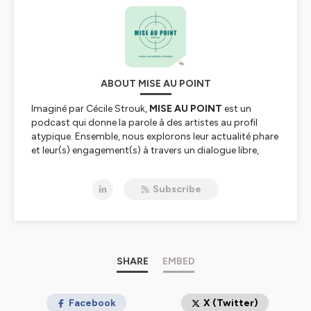
ABOUT MISE AU POINT
Imaginé par Cécile Strouk,
MISE AU POINT
est un
podcast qui donne la parole à des artistes au profil
atypique. Ensemble, nous explorons leur actualité phare
et leur(s) engagement(s) à travers un dialogue libre,
authentique et spontané d’une demi-heure. Et parfois,
un peu plus.
Subscribe
Un podcast en partenariat avec L'Oeil d'Olivier.
Hébergé par Ausha. Visitez
ausha.co/politique-de-
confidentialite
pour plus d'informations.
SHARE
EMBED
Facebook
X (Twitter)