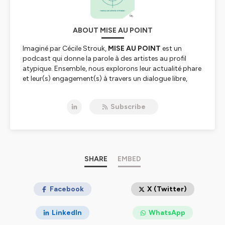
ABOUT MISE AU POINT
Imaginé par Cécile Strouk,
MISE AU POINT
est un
podcast qui donne la parole à des artistes au profil
atypique. Ensemble, nous explorons leur actualité phare
et leur(s) engagement(s) à travers un dialogue libre,
authentique et spontané d’une demi-heure. Et parfois,
un peu plus.
Subscribe
Un podcast en partenariat avec L'Oeil d'Olivier.
Hébergé par Ausha. Visitez
ausha.co/politique-de-
confidentialite
pour plus d'informations.
SHARE
EMBED
Facebook
X (Twitter)
LinkedIn
WhatsApp