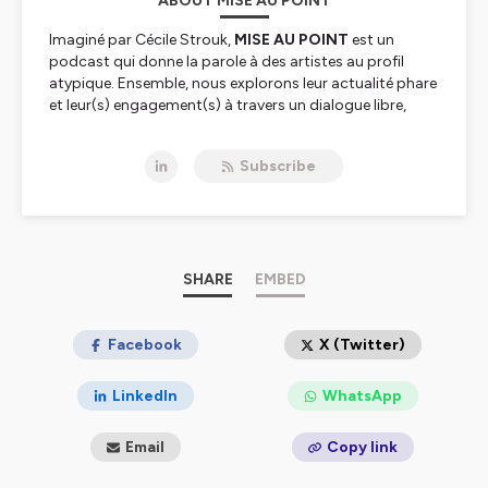
ABOUT MISE AU POINT
Imaginé par Cécile Strouk,
MISE AU POINT
est un
podcast qui donne la parole à des artistes au profil
atypique. Ensemble, nous explorons leur actualité phare
et leur(s) engagement(s) à travers un dialogue libre,
authentique et spontané d’une demi-heure. Et parfois,
un peu plus.
Subscribe
Un podcast en partenariat avec L'Oeil d'Olivier.
Hébergé par Ausha. Visitez
ausha.co/politique-de-
confidentialite
pour plus d'informations.
SHARE
EMBED
Facebook
X (Twitter)
LinkedIn
WhatsApp
Email
Copy link