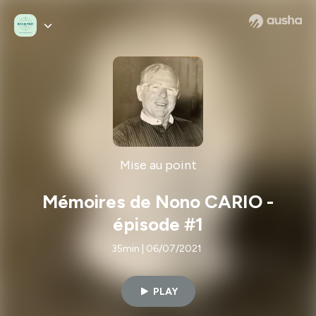
Mise au point
Mémoires de Nono CARIO -
épisode #1
35min | 06/07/2021
PLAY