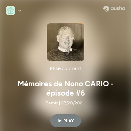
Mise au point
Mémoires de Nono CARIO -
épisode #6
54min | 07/20/2021
PLAY