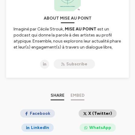
ABOUT MISE AU POINT
Imaginé par Cécile Strouk,
MISE AU POINT
est un
podcast qui donne la parole à des artistes au profil
atypique. Ensemble, nous explorons leur actualité phare
et leur(s) engagement(s) à travers un dialogue libre,
authentique et spontané d’une demi-heure. Et parfois,
un peu plus.
Subscribe
Un podcast en partenariat avec L'Oeil d'Olivier.
Hébergé par Ausha. Visitez
ausha.co/politique-de-
confidentialite
pour plus d'informations.
SHARE
EMBED
Facebook
X (Twitter)
LinkedIn
WhatsApp