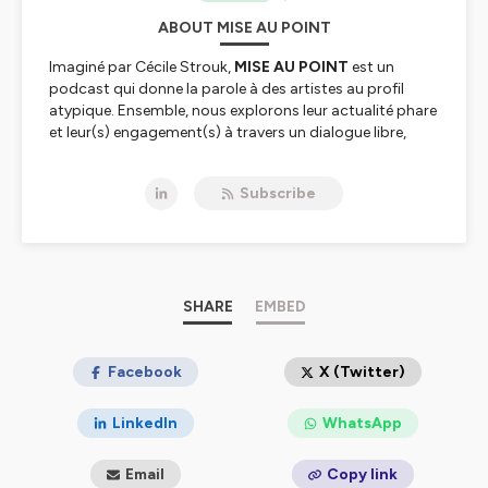
ABOUT MISE AU POINT
Imaginé par Cécile Strouk,
MISE AU POINT
est un
podcast qui donne la parole à des artistes au profil
atypique. Ensemble, nous explorons leur actualité phare
et leur(s) engagement(s) à travers un dialogue libre,
authentique et spontané d’une demi-heure. Et parfois,
un peu plus.
Subscribe
Un podcast en partenariat avec L'Oeil d'Olivier.
Hébergé par Ausha. Visitez
ausha.co/politique-de-
confidentialite
pour plus d'informations.
SHARE
EMBED
Facebook
X (Twitter)
LinkedIn
WhatsApp
Email
Copy link