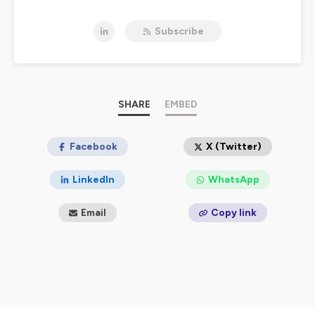
authentique et spontané d’une demi-heure. Et parfois,
un peu plus.
Subscribe
Un podcast en partenariat avec L'Oeil d'Olivier.
Hébergé par Ausha. Visitez
ausha.co/politique-de-
confidentialite
pour plus d'informations.
SHARE
EMBED
Facebook
X (Twitter)
LinkedIn
WhatsApp
Email
Copy link