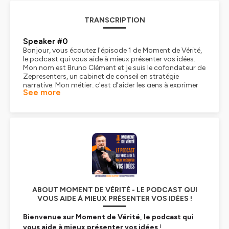
TRANSCRIPTION
Speaker #0
Bonjour, vous écoutez l'épisode 1 de Moment de Vérité,
le podcast qui vous aide à mieux présenter vos idées.
Mon nom est Bruno Clément et je suis le cofondateur de
Zepresenters, un cabinet de conseil en stratégie
narrative. Mon métier, c'est d'aider les gens à exprimer
See more
clairement leurs idées et les présenter efficacement en
toutes circonstances, de la machine à café au palais
des congrès. Moment de Vérité est un podcast publié
tous les mardis et vous pouvez retrouver... tous les
éléments et les références dont je parle pendant les
épisodes sur le site moment-de-vérité.com. Si vous
venez de nous rejoindre, bienvenue. Et je vous conseille
d'écouter d'abord l'épisode 0 où j'explique la raison
d'être de ce podcast et les contenus que je partagerai
avec vous au fil des épisodes. Pour ce premier épisode
de Moment de Vérité, j'aimerais vous poser une
question. À quoi sert une présentation ? Cette question
ABOUT MOMENT DE VÉRITÉ - LE PODCAST QUI
peut vous paraître simple, pourtant il est essentiel de
VOUS AIDE À MIEUX PRÉSENTER VOS IDÉES !
vous la poser avant de prendre la parole, car elle vous
permet d'identifier les véritables enjeux de votre
Bienvenue sur Moment de Vérité, le podcast qui
intervention. À quoi sert une présentation ? Cette
vous aide à mieux présenter vos idées
!