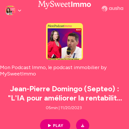
Mon Podcast Immo, le podcast immobilier by
MySweetImmo
Jean-Pierre Domingo (Septeo) :
"L'IA pour améliorer la rentabilité
des agents immobiliers dans un
05min | 11/20/2023
marché en mutation" #789
PLAY