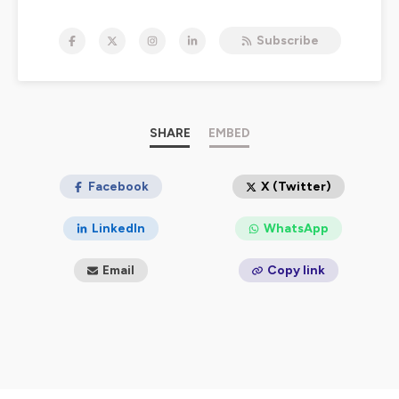
Marché, innovations, carrières, mais aussi culture et
lifestyle : ici, on parle d’immobilier autrement.
Subscribe
Dirigeants, experts, artistes ou entrepreneurs partagent
leur regard, leurs expériences et leurs clés d’inspiration
— sans jargon ni langue de bois.
💬 Un podcast produit par le
Studio MySweetImmo
.
📩
hello@mysweetimmo.com
SHARE
EMBED
Hébergé par Ausha. Visitez
ausha.co/politique-de-
confidentialite
pour plus d'informations.
Facebook
X (Twitter)
LinkedIn
WhatsApp
Email
Copy link