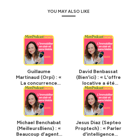
YOU MAY ALSO LIKE
Guillaume
David Benbassat
Martinaud (Orpi) : «
(Bien'ici) : « L'offre
La concurrence
locative a été
rend les agents
divisée par 5 depuis
immobiliers
2019 »
meilleurs »
Michael Benchabat
Jesus Diaz (Septeo
(MeilleursBiens) : «
Proptech) : « Parler
Beaucoup d’agents
d'intelligence