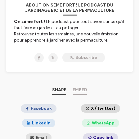
ABOUT ON SÈME FORT ! LE PODCAST DU
JARDINAGE BIO ET DE LA PERMACULTURE
On sème fort !
LE podcast pour tout savoir sur ce qu'il
faut faire au jardin et au potager.
Retrouvez toutes les semaines, une nouvelle émission
pour apprendre à jardiner avec la permaculture.
Proposé par MonJardinBio.com, la boutique de votre
jardin au naturel.
Subscribe
Hébergé par Ausha. Visitez
ausha.co/politique-de-
confidentialite
pour plus d'informations.
SHARE
EMBED
Facebook
X (Twitter)
LinkedIn
WhatsApp
Email
Copy link