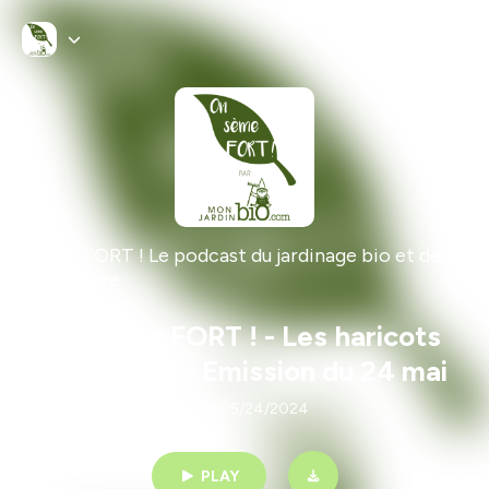
On sème FORT ! Le podcast du jardinage bio et de la
permaculture
On sème FORT ! - Les haricots
d'Espagne - Emission du 24 mai
1h02 | 05/24/2024
PLAY