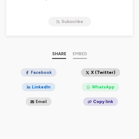
Hébergé par Ausha. Visitez
ausha.co/politique-de-
confidentialite
pour plus d'informations.
Subscribe
SHARE
EMBED
Facebook
X (Twitter)
LinkedIn
WhatsApp
Email
Copy link