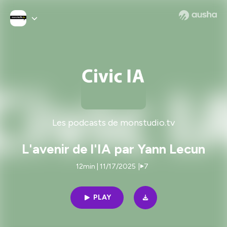
Les podcasts de monstudio.tv
L'avenir de l'IA par Yann Lecun
12min | 11/17/2025
|
7
PLAY