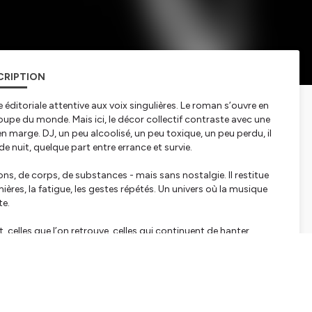
CRIPTION
e éditoriale attentive aux voix singulières. Le roman s’ouvre en
oupe du monde. Mais ici, le décor collectif contraste avec une
 en marge. DJ, un peu alcoolisé, un peu toxique, un peu perdu, il
e nuit, quelque part entre errance et survie.
ns, de corps, de substances - mais sans nostalgie. Il restitue
ières, la fatigue, les gestes répétés. Un univers où la musique
te.
uit, celles que l’on retrouve, celles qui continuent de hanter.
sistante, presque magnétique. Et cette tension permanente entre
s trop s’approcher des étoiles ».
ance par strates, par impressions, avec une attention
pliquer mais à faire ressentir. Il installe un rythme, proche du