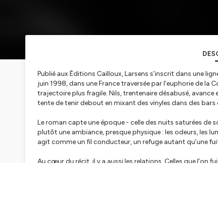
DES
Publié aux Éditions Cailloux, Larsens s’inscrit dans une lign
juin 1998, dans une France traversée par l’euphorie de la C
trajectoire plus fragile. Nils, trentenaire désabusé, avance
tente de tenir debout en mixant des vinyles dans des bars d
Le roman capte une époque - celle des nuits saturées de so
plutôt une ambiance, presque physique : les odeurs, les lum
agit comme un fil conducteur, un refuge autant qu’une fui
Au cœur du récit, il y a aussi les relations. Celles que l’on f
Estelle, qu’il faut peut-être quitter. Helena, présence per
l’attachement et le risque de se brûler - « mieux vaut ne pa
L’écriture de Gabriel Bouvet épouse ce mouvement. Elle av
particulière aux détails du réel. Le texte ne cherche pas à ex