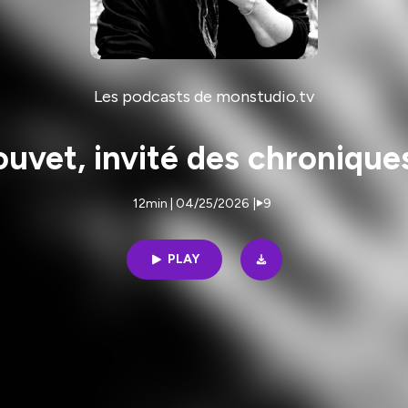
Les podcasts de monstudio.tv
ouvet, invité des chronique
12min | 04/25/2026
|
9
PLAY