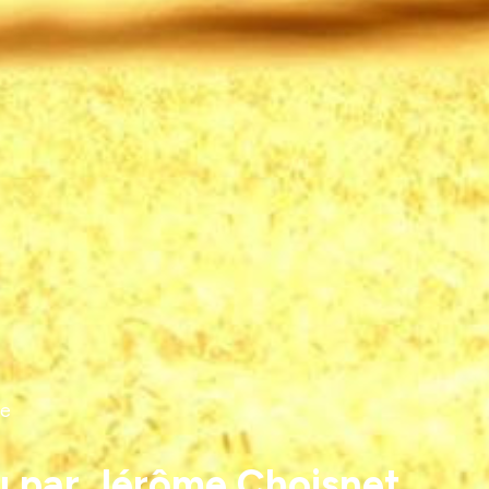
se
lu par Jérôme Choisnet