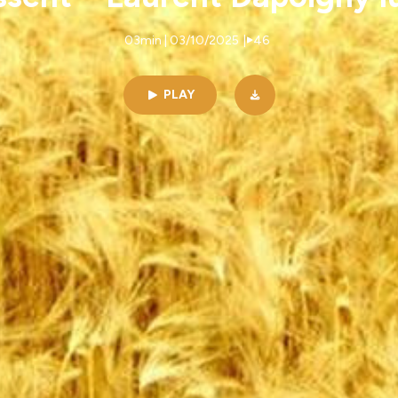
03min | 03/10/2025
|
46
PLAY