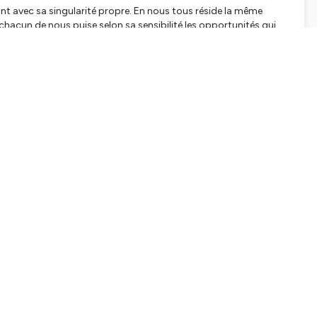
 avec sa singularité propre. En nous tous réside la même
hacun de nous puise selon sa sensibilité les opportunités qui
ce regard qui nous fait participer au présent,
tte vie qui nous unit, sur ces envies qui nous ressemblent, sur ces
 par la pensée. Non pas avec des si qui ne changeront rien.
us dit comment est le monde ? N’est-ce pas lui surtout qui fait
s nous dira ce qui est. Il est des évidences que personne ne
n peu fait par chacun changera à coup sûr celui-ci d’un coup.