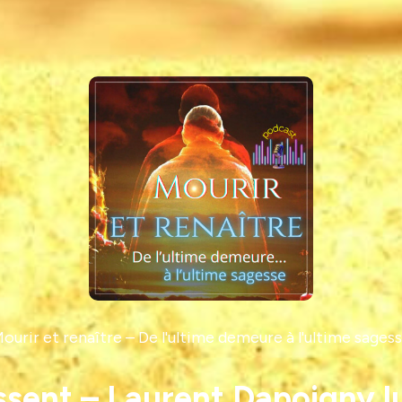
ourir et renaître – De l'ultime demeure à l'ultime sages
issent – Laurent Dapoigny 