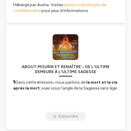
Hébergé par Ausha. Visitez
ausha.co/politique-de-
confidentialite
pour plus d'informations.
ABOUT MOURIR ET RENAÎTRE – DE L'ULTIME
DEMEURE À L'ULTIME SAGESSE
🎙️Dans cette émission, nous parlons de
la mort et
la vie
après la mort
, vues sous l'angle de la Sagesse sans âge
;
🎙️et inversement nous proposons une découverte de la
Sagesse sans âge
, avec un focus sur la mort, en tant
Subscribe
que processus perpétuel de transformation par mort et
renaissance.