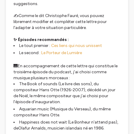
suggestions.
✍️Comme le dit Christophe Fauré, vous pouvez
librement modifier et compléter cette lettre pour
l'adapter à votre situation particulière.
✨ Épisodes recommandés :
Le tout premier :
Ces liens qui nous unissent
Le second :
Le Porteur de Lumière
🎹
En accompagnement de cette lettre qui constitue le
troisième épisode du podcast, j'ai choisi comme
musique plusieurs morceaux :
The Book of sounds
(
Le livre des sons
), du
compositeur Hans Otte (1926-2007), décédé un jour
de Noël, le même compositeur que j’ai choisi pour
l’épisode d’inauguration.
Aquarian music
(
Musique du Verseau
), du même
compositeur Hans Otte.
Happiness does not wait
(
Le Bonheur n'attend pas
)
,
deOlafur Arnalds
,
musicien islandais né en 1986.