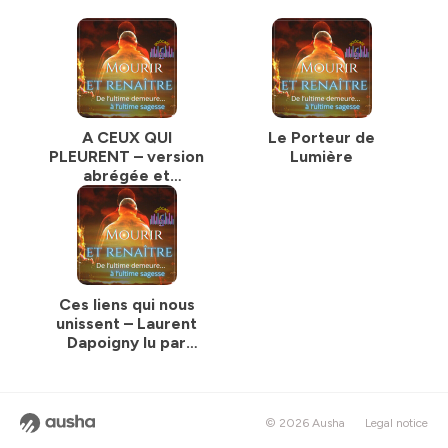
A CEUX QUI
Le Porteur de
PLEURENT – version
Lumière
abrégée et
remaniée par
Jérôme Choisnet
d'un texte de
Charles W.
Leadbeater
Ces liens qui nous
unissent – Laurent
Dapoigny lu par
Jérôme Choisnet
© 2026 Ausha
Legal notice