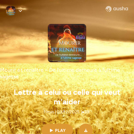
Mourir et renaître – De l'ultime demeure à l'ultime
sagesse
Lettre à celui ou celle qui veut
m'aider
11min | 03/12/2025
|
39
PLAY