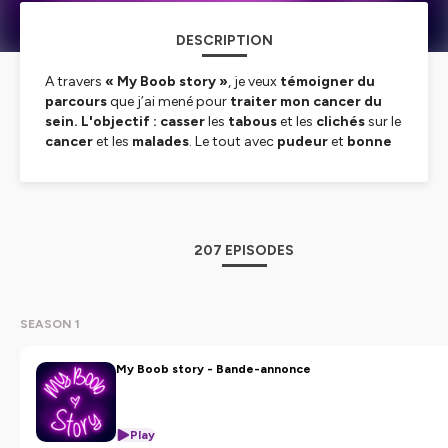
DESCRIPTION
A travers
« My Boob story »
, je veux
témoigner du
parcours
que j’ai mené pour
traiter mon cancer du
sein. L'objectif : casser
les
tabous
et les
clichés
sur le
cancer
et les
malades
. Le tout avec
pudeur
et
bonne
humeur
!
Un podcast de Sophie Hoffmann
Hébergé par Ausha. Visitez
ausha.co/politique-de-
207 EPISODES
confidentialite
pour plus d'informations.
SEASON 1
My Boob story - Bande-annonce
Play