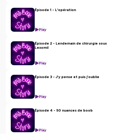
Épisode 1 - L'opération
Play
Épisode 2 - Lendemain de chirurgie sous
Lexomil
Play
Épisode 3 - J’y pense et puis j’oublie
Play
Épisode 4 - 50 nuances de boob
Play