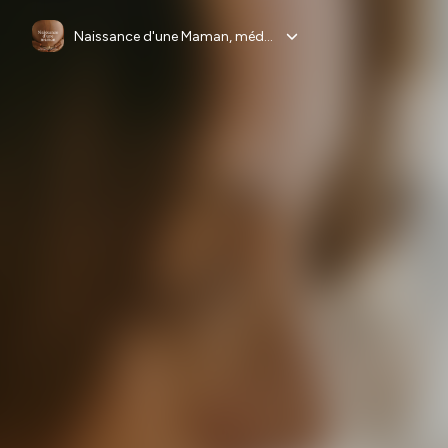
Naissance d'une Maman, méditations guidées pour la grossesse, l'accouchement et le post-partum