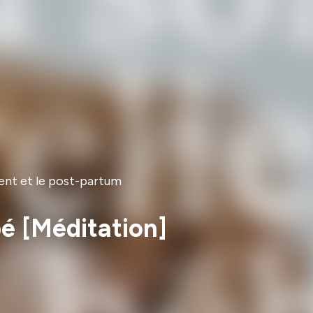
ent et le post-partum
bé [Méditation]