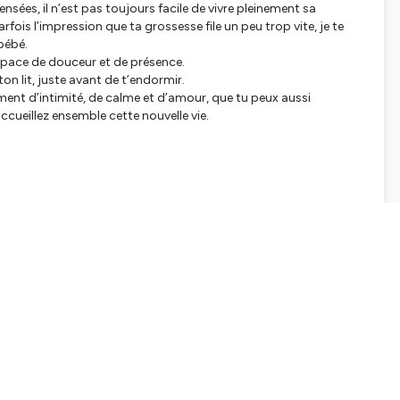
sées, il n’est pas toujours facile de vivre pleinement sa
rfois l’impression que ta grossesse file un peu trop vite, je te
bébé.
space de douceur et de présence.
on lit, juste avant de t’endormir.
ment d’intimité, de calme et d’amour, que tu peux aussi
ueillez ensemble cette nouvelle vie.
le chemin d'une grossesse sereine, d'un accouchement en
unes mamans en t'inscrivant à notre
newsletter
et en nous
las de grossesse
et nos rituels bien-être pour les mamans et les