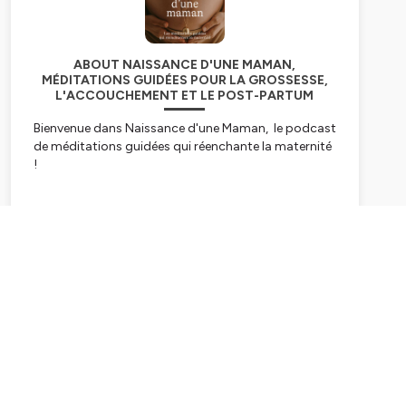
ABOUT NAISSANCE D'UNE MAMAN,
MÉDITATIONS GUIDÉES POUR LA GROSSESSE,
L'ACCOUCHEMENT ET LE POST-PARTUM
Bienvenue dans Naissance d'une Maman, le podcast
de méditations guidées qui réenchante la maternité
!
Chaque mois, Sandra Ambos - fondatrice d'Ilado, la
marque de bien-être pour les mamans et les bébés -
Subscribe
vous propose des méditations guidées pour vous
accompagner vers une grossesse sereine, un
accouchement en confiance et un post-partum en
douceur.
Grâce au bouche-à-oreilles positif et aux partages
de nombreuses sages-femmes et accompagnantes
à la naissance, ces méditations ont déjà touché le
coeur de milliers de futures mamans.