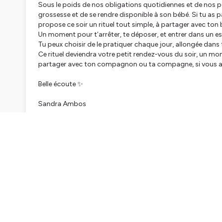
Sous le poids de nos obligations quotidiennes et de nos pen
grossesse et de se rendre disponible à son bébé. Si tu as pa
propose ce soir un rituel tout simple, à partager avec ton 
Un moment pour t’arrêter, te déposer, et entrer dans un e
Tu peux choisir de le pratiquer chaque jour, allongée dans t
Ce rituel deviendra votre petit rendez-vous du soir, un mo
partager avec ton compagnon ou ta compagne, si vous acc
Belle écoute ✨
Sandra Ambos
*****
Découvre
Mèr(e)veilleuse
, le guide qui t'accompagne sur 
confiance et d'un post-partum en douceur ✨
Je t'invite à rejoindre notre communauté de futures et je
rejoignant sur
Instagram
✨
Pour en savoir plus sur la marque Ilado et découvrir nos
Bo
bébés
www.ilado.fr
✨