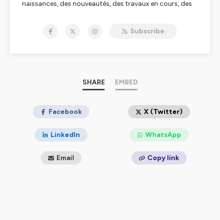
naissances, des nouveautés, des travaux en cours, des
transferts, des espèces menacées et nous mettons
l'accent sur les actions de conservation menées par les
Subscribe
zoos.
Retrouvez-nous au moins une fois par mois pour un
épisode retraçant les actualités les plus récentes.
Rendez-vous également sur notre site internet,
www.natureetzoo.fr
pour suivre toute l'actualité des
zoos en France ainsi que sur nos différents réseaux
SHARE
EMBED
sociaux, Facebook, Instagram et Twitter via
@natureetzoo.
Facebook
X (Twitter)
Hébergé par Ausha. Visitez
ausha.co/politique-de-
confidentialite
pour plus d'informations.
LinkedIn
WhatsApp
Email
Copy link