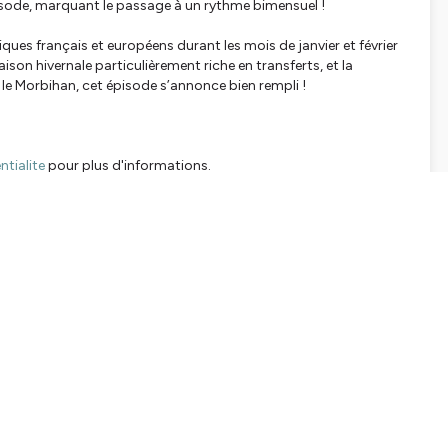
isode, marquant le passage à un rythme bimensuel !
ques français et européens durant les mois de janvier et février
on hivernale particulièrement riche en transferts, et la
le Morbihan, cet épisode s’annonce bien rempli !
tialite
pour plus d'informations.
pport us
SHARE
EMBED
Facebook
X (Twitter)
LinkedIn
WhatsApp
Email
Copy link