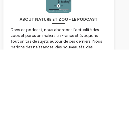
ABOUT NATURE ET ZOO - LE PODCAST
Dans ce podcast, nous abordons l'actualité des
zoos et parcs animaliers en France et évoquons
tout un tas de sujets autour de ces derniers. Nous
parlons des naissances, des nouveautés, des
travaux en cours, des transferts, des espèces
menacées et nous mettons l'accent sur les actions
Subscribe
de conservation menées par les zoos.
Retrouvez-nous au moins une fois par mois pour un
épisode retraçant les actualités les plus récentes.
Rendez-vous également sur notre site internet,
www.natureetzoo.fr
pour suivre toute l'actualité des
zoos en France ainsi que sur nos différents réseaux
sociaux, Facebook, Instagram et Twitter via
@natureetzoo.
Hébergé par Ausha. Visitez
ausha.co/politique-de-
confidentialite
pour plus d'informations.