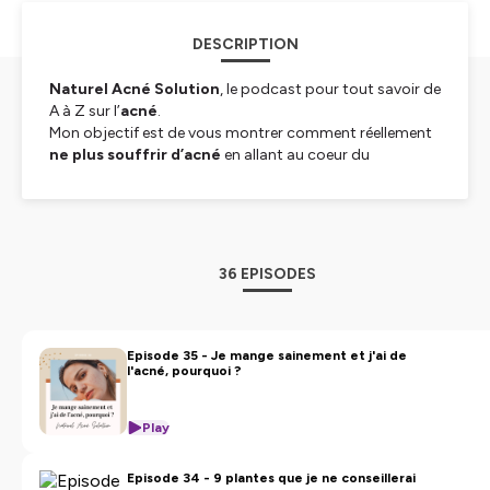
DESCRIPTION
Naturel Acné Solution
, le podcast pour tout savoir de
A à Z sur l’
acné
.
Mon objectif est de vous montrer comment réellement
ne plus souffrir d’acné
en allant au coeur du
problème.
Avec les bonnes informations, un soutien et des
ressources concrètes,
tout est possible
.
Trouver
la cause de son acné
c’est trouver les
solutions adaptées pour soi, pour ne plus la subir.
36 EPISODES
Vous aurez une action contre elle
en repérant les
éléments déclencheurs
.
J'espère que chaque épisode vous donnera des
informations utiles
et vous permettra de vous sentir
Episode 35 - Je mange sainement et j'ai de
l'acné, pourquoi ?
mieux dans votre peau.
Pour rester informé, c'est par ici :
Play
Sur instagram :
@naturopathekelly
Episode 34 - 9 plantes que je ne conseillerai
Pour soutenir le podcast :