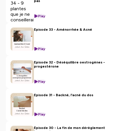
pas
1- S'abonner au podcast pour ne rater aucun épisode.
2- Mettre 5 étoiles sur Apple Podcast pour aider
d'autres personnes à découvrir le podcast et à ne plus
Play
souffrir de l'acné.
Episode 33 - Aménorrhée & Acné
Hébergé par Ausha. Visitez
ausha.co/politique-de-
confidentialite
pour plus d'informations.
Play
Episode 32 - Déséquilibre oestrogènes -
progestérone
Play
Episode 31 - Backné, l'acné du dos
Play
Episode 30 - La fin de mon dérèglement