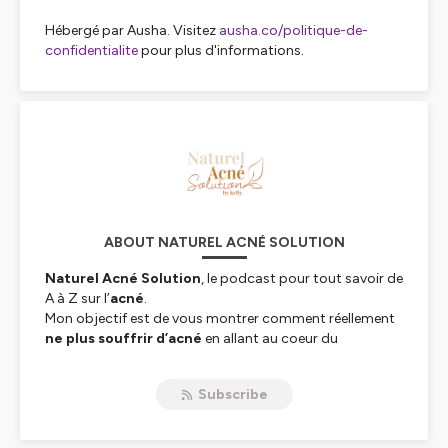
Hébergé par Ausha. Visitez
ausha.co/politique-de-
confidentialite
pour plus d'informations.
ABOUT NATUREL ACNÉ SOLUTION
Naturel Acné Solution
, le podcast pour tout savoir de
A à Z sur l’
acné
.
Mon objectif est de vous montrer comment réellement
ne plus souffrir d’acné
en allant au coeur du
problème.
Avec les bonnes informations, un soutien et des
Subscribe
ressources concrètes,
tout est possible
.
Trouver
la cause de son acné
c’est trouver les
solutions adaptées pour soi, pour ne plus la subir.