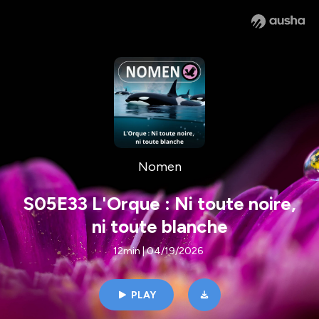
Nomen
S05E33 L'Orque : Ni toute noire,
ni toute blanche
12min | 04/19/2026
PLAY