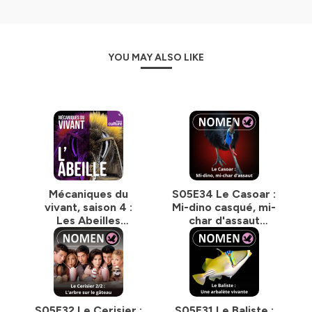
Nomen est un podcast de la famille
Baleine sous
Gravillon
.
Les 3 autres sont
Baleine sous Gravillon,
Combats
et
Petit Poisson deviendra Podcast
YOU MAY ALSO LIKE
(PPDP)
.
_______
Nous cherchons des partenaires, et nous
proposons / animons des conférences
dans les
écoles et les universités, les entreprises et les
institutions.
_______
Tous les liens :
Mécaniques du
S05E34 Le Casoar :
https://baleinesousgravillon.com/liens-2
vivant, saison 4 :
Mi-dino casqué, mi-
_______
Les Abeilles
char d'assaut
sauvages
emplumé
Contact :
Marc Mortelmans
06 52 49 13 71
contact@baleinesousgravillon.com
_______
S05E32 Le Cerisier :
S05E31 Le Baliste :