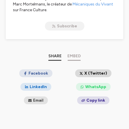
Marc Mortelmans, le créateur de
Mécaniques du Vivant
sur France Culture.
Nomen ("nom" en latin) est un voyage
dans
Subscribe
l'histoire, la géographie, les langues, la culture, les
étonnantes intuitions et les erreurs magistrales des
premiers naturalistes.
Chaque dimanche, en 7 minutes,
Marc Mortelmans
dévoile, avec son complice Pierre Avenas, les très riches,
SHARE
EMBED
incroyables ou discutables origines des noms de
mammifères, d'oiseaux, de poissons ou d'arbres.
_______
Facebook
X (Twitter)
📖Les plus belles pépites de l'origine des noms des
LinkedIn
WhatsApp
espèces t'attendent dans le livre de Marc Mortelmans,
L'Origine des noms des espèces
(Ulmer 2024).
Email
Copy link
📖Marc est aussi l'auteur d'
En finir avec les idées
fausses sur le monde Vivant
(Éditions de l'atelier
2024).
_______