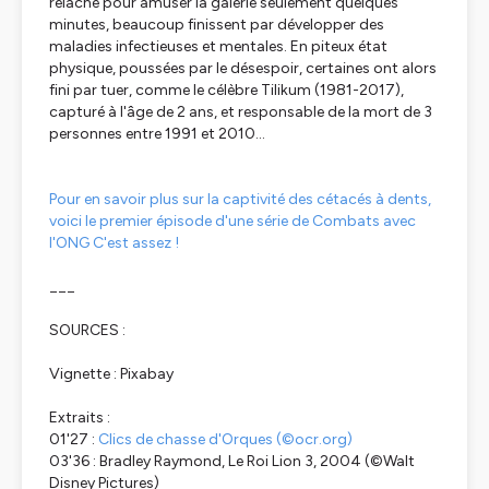
relâche pour amuser la galerie seulement quelques
minutes, beaucoup finissent par développer des
maladies infectieuses et mentales. En piteux état
physique, poussées par le désespoir, certaines ont alors
fini par tuer, comme le célèbre Tilikum (1981-2017),
capturé à l'âge de 2 ans, et responsable de la mort de 3
personnes entre 1991 et 2010...
Pour en savoir plus sur la captivité des cétacés à dents,
voici le premier épisode d'une série de Combats avec
l'ONG C'est assez !
___
SOURCES :
Vignette : Pixabay
Extraits :
01'27 :
Clics de chasse d'Orques (
©ocr.org
)
03'36 : Bradley Raymond,
Le Roi Lion 3
, 2004 (©Walt
Disney Pictures)