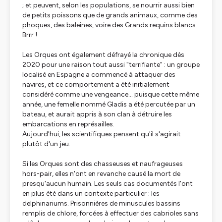
; et peuvent, selon les populations, se nourrir aussi bien
de petits poissons que de grands animaux, comme des
phoques, des baleines, voire des Grands requins blancs.
Brrr !
Les Orques ont également défrayé la chronique dès
2020 pour une raison tout aussi "terrifiante" : un groupe
localisé en Espagne a commencé à attaquer des
navires, et ce comportement a été initialement
considéré comme une vengeance... puisque cette même
année, une femelle nommé Gladis a été percutée par un
bateau, et aurait appris à son clan à détruire les
embarcations en représailles.
Aujourd'hui, les scientifiques pensent qu'il s'agirait
plutôt d'un jeu.
Si les Orques sont des chasseuses et naufrageuses
hors-pair, elles n'ont en revanche causé la mort de
presqu'aucun humain. Les seuls cas documentés l'ont
en plus été dans un contexte particulier : les
delphinariums. Prisonnières de minuscules bassins
remplis de chlore, forcées à effectuer des cabrioles sans