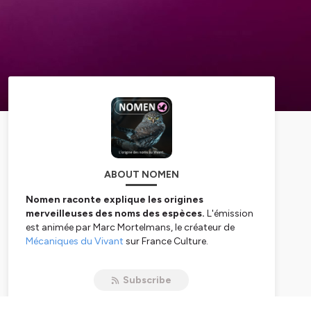
ABOUT NOMEN
Nomen raconte explique les origines
merveilleuses des noms des espèces.
L'émission
est animée par Marc Mortelmans, le créateur de
Mécaniques du Vivant
sur France Culture.
Nomen ("nom" en latin) est un voyage
dans
Subscribe
l'histoire, la géographie, les langues, la culture, les
étonnantes intuitions et les erreurs magistrales des
premiers naturalistes.