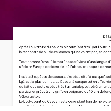
DES
Après l'ouverture du bal des oiseaux "aptères" par l'Autru
la rencontre de plusieurs lascars qui ne volent pas, en con
Tout comme "émeu", le mot "casoar" vient d'une langue d'As
siècle en Europe occidentale, où l'oiseau est appelé de ma
Il existe 3 espèces de casoars. L'espèce dite "à casque", so
kg), est la plus connue. Le Casoar à casque est en effet r
du fait que cette espèce très territoriale peut sévèrement
particulier grâce à une griffe en poignard de 10 cm de long s
Vélociraptor...
Le
bodycount
du Casoar reste cependant loin derrière d'
que.. 2 décès (et non 1 comme dit par MJ,
mea culpa
...). 