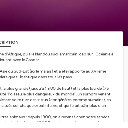
CRIPTION
che d'Afrique, puis le Nandou sud-américain, cap sur l'Océanie à
tinuant avec le Casoar .
ie du Sud-Est (ici le malais) et a été rapporté au XVIIème
nière quasi-identique dans tous les pays.
it la plus grande (jusqu'à 1m80 de haut) et la plus lourde (75
éputé "l'oiseau le plus dangereux du monde", un surnom venant
 blesser voire tuer des intrus (congénères comme humains), en
ituée sur chaque orteil interne, et qui ferait pâlir plus d'un
autres animaux : depuis 1900, on a recensé chez notre espèce
On est loin derrière les 40 000 morts annuelles provoquées par