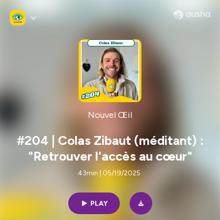
Nouvel Œil
#204 | Colas Zibaut (méditant) :
"Retrouver l'accès au cœur"
43min | 05/19/2025
PLAY