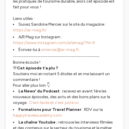
les pratiques de tourisme durable, alors cet épisode est
fait pour vous !
Liens utiles :
Suivez Sandrine Mercier sur le site du magazine :
https://ar-mag.fr/
A/R Mag sur Instagram :
https://www.instagram.com/arlemag/?hl=fr
Écrivez-lui à
smercier@ar-mag.fr
.
--------------------------------------------------
Bonne écoute !
💛
Cet épisode t’a plu ?
Soutiens moi en notant 5 étoiles et en me laissant un
commentaire !
Pour aller plus loin 👇
La News' du Podcast
: recevez en avant 1ère les
nouveaux épisodes, des actu et des bons plans sur le
voyage .
C'est facile et c'est juste ici
Formations pour Travel Planner
: RDV sur la
happytravelacademy.com
La chaîne Youtube :
retrouve les interviews filmées
et des contenus sur le secteur du tourisme et le métier