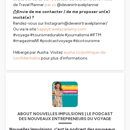
de Travel Planner
par ici
@devenirtravelplanner
📩
Envie de me contacter / de me proposer un(e)
invité(e) ?
Rendez-vous sur Instagram@devenirtravelplanner/
Ou via le site
happytravelacademy.com
#voyage #tourismedurable #journalisme #IFTM
#magazineAR #podcastvoyage #écotourisme
Hébergé par Ausha. Visitez
ausha.co/politique-de-
confidentialite
pour plus d'informations.
ABOUT NOUVELLES IMPULSIONS | LE PODCAST
DES NOUVEAUX ENTREPRENEURS DU VOYAGE
Nouvelles Impulsions, c'est l
e podcast des nouveaux