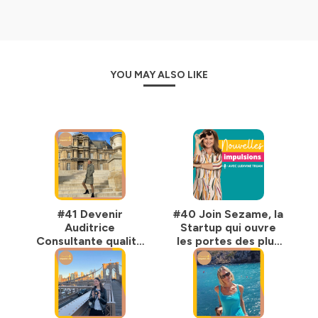
souhaitent s’inspirer de parcours concrets et comprendre
comment il est possible de
réinventer le tourisme
, et
parfois même leur propre trajectoire professionnelle.
⭐️ Pour soutenir les invité(e) et leurs projets, n’hésitez pas à
YOU MAY ALSO LIKE
laisser une note 5 étoiles et à partager le podcast.
Par Ludivine Truan , Experte du tourisme , fondatrice de la
Happy Travel Academy
, d’
Happy Trek
, et de la
communauté Copines de Rando (+40.000 membres) .
————————————————————————
Par Ludivine Truan , fondatrice d’
Happy Trek
, de la
Happy
Travel Academy
et de la communauté Copines de Rando
#41 Devenir
#40 Join Sezame, la
(+40.000 membres) .
Auditrice
Startup qui ouvre
Consultante qualité
les portes des plus
dans le tourisme
beaux hôtels (sans
avec Joëlle Gilot
y passer la nuit),
Hébergé par Ausha. Visitez
ausha.co/politique-de-
avec Robin Tussiot,
confidentialite
pour plus d'informations.
CMO