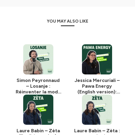
YOU MAY ALSO LIKE
Simon Peyronnaud
Jessica Mercuriali –
– Losanje :
Pawa Energy
Réinventer la mode
(English version):
avec ce qu’elle a
Reducing the
déjà produit
Carbon Footprint of
Mobile Energy
Laure Babin – Zèta
Laure Babin – Zèta :