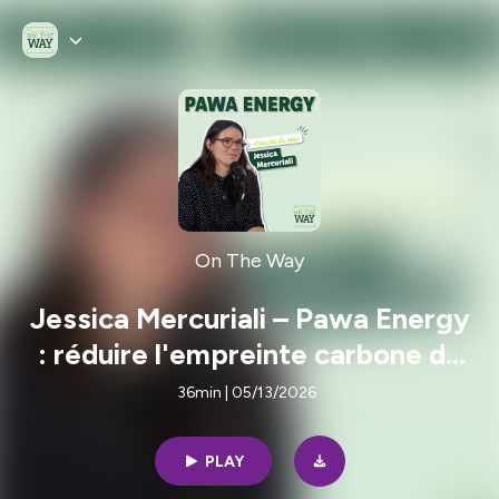
On The Way
Jessica Mercuriali – Pawa Energy
: réduire l'empreinte carbone de
l'énergie mobile
36min | 05/13/2026
PLAY