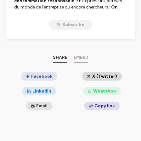
consommation responsable
. Entrepreneurs, acteurs
du monde de l’entreprise ou encore chercheurs :
On
The Way
donne la parole à ceux qui
agissent
jour
après jour pour
construire une consommation plus
Subscribe
durable
. Bienvenue et bonne écoute…
Hébergé par Ausha. Visitez
ausha.co/politique-de-
confidentialite
pour plus d'informations.
SHARE
EMBED
Facebook
X (Twitter)
LinkedIn
WhatsApp
Email
Copy link