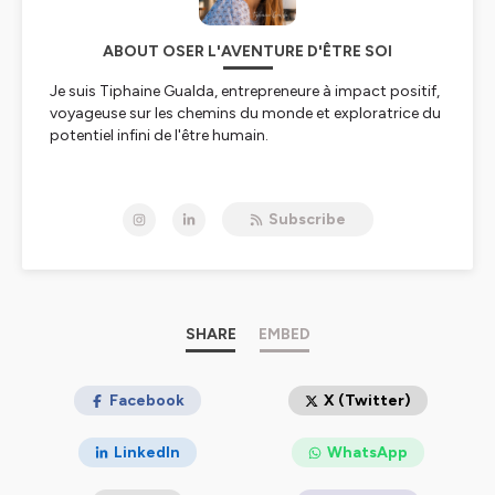
ABOUT OSER L'AVENTURE D'ÊTRE SOI
Je suis Tiphaine Gualda, entrepreneure à impact positif,
voyageuse sur les chemins du monde et exploratrice du
potentiel infini de l'être humain.
Je crois que nous pouvons tous créer sur-mesure la vie
Subscribe
et le métier qui nous inspirent profondément et qui
contribuent positivement au monde.
Je suis convaincue que la plus grande des aventures et
celle qui nous invite à plonger au coeur de ce que nous
SHARE
EMBED
sommes et de ce qui nous anime véritablement, pour
rassembler et exprimer toutes les parts de soi.
Facebook
X (Twitter)
Ce podcast s'adresse à vous si vous êtes sur un chemin
LinkedIn
WhatsApp
de développement personnel, de transition
professionnelle, ou bien si vous êtes (futur) entrepreneur