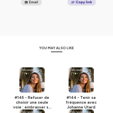
Email
Copy link
et aspirez à une vie professionnelle et personnelle
alignée, épanouissante et florissante sur tous les plans.
A travers mes expériences et celles de mes invités,
j'invite chacun à explorer ce qui le rend vivant, à
s'inspirer et à dépasser ses peurs pour oser pleinement
la grande aventure d'être soi.
YOU MAY ALSO LIKE
Retrouvez-moi sur :
https://www.instagram.com/tiphainegualda/
https://tiphainegualda.com
Hébergé par Ausha. Visitez
ausha.co/politique-de-
confidentialite
pour plus d'informations.
#145 - Refuser de
#144 - Tenir sa
choisir une seule
fréquence avec
voie : embrasser sa
Johanne Utard
multipotentialité